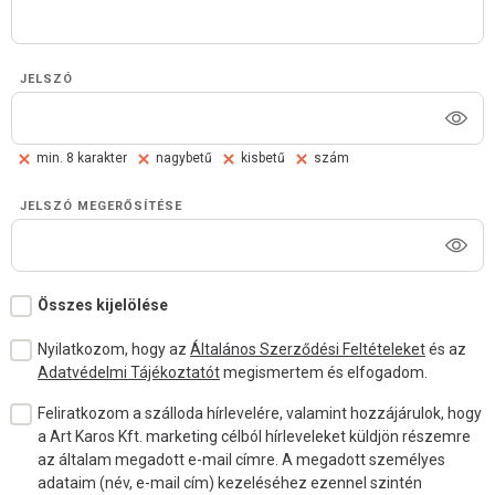
JELSZÓ
min. 8 karakter
nagybetű
kisbetű
szám
JELSZÓ MEGERŐSÍTÉSE
Összes kijelölése
Nyilatkozom, hogy az
Általános Szerződési Feltételeket
és az
Adatvédelmi Tájékoztatót
megismertem és elfogadom.
Feliratkozom a szálloda hírlevelére, valamint hozzájárulok, hogy
a Art Karos Kft. marketing célból hírleveleket küldjön részemre
az általam megadott e-mail címre. A megadott személyes
adataim (név, e-mail cím) kezeléséhez ezennel szintén